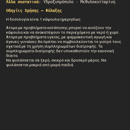
Άλλα συστατικά
: Yδροξυπρόπυλο - Μεθυλοκυτταρίνη
Οδηγίες Χρήσης – Φύλαξης
Η δοσολογία είναι 1 κάψουλα ημερησίως.
Άτομα με προβλήματα κατάποσης μπορεί να ανοίξουν την
κάψουλα και να ανακατέψουν το περιεχόμενο με νερό ή χυμό.
Άτομα με προβλήματα υγείας, με φαρμακευτική αγωγή και
έγκυες γυναίκες θα πρέπει να συμβουλεύονται το γιατρό τους
σχετικά με τη χρήση συμπληρωμάτων διατροφής. Τα
συμπληρώματα διατροφής δεν υποκαθιστούν την κανονική
δίαιτα.
Να φυλάσσεται σε ξερό, σκιερό και δροσερό μέρος. Να
φυλάσσεται μακριά από μικρά παιδιά.