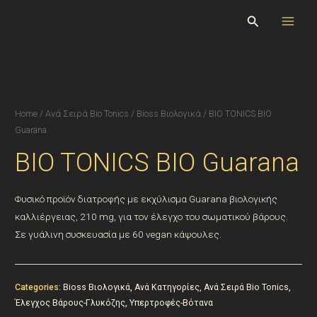
Skip
Search
to
content
Home
/
Ανά Σειρά Bio Tonics
/
Bioss Βιολογικά
/ BIO TONICS BIO
Guarana
BIO TONICS BIO Guarana
Φυσικό προϊόν διατροφής με εκχύλισμα Guarana βιολογικής
καλλιέργειας, 210 mg, για τον έλεγχο του σωματικού βάρους.
Σε γυάλινη συσκευασία με 60 vegan κάψουλες.
Categories:
Bioss Βιολογικά
,
Ανά Κατηγορίες
,
Ανά Σειρά Bio Tonics
,
Έλεγχος Βάρους-Γλυκόζης
,
Υπερτροφές-Βότανα